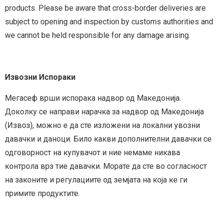
products. Please be aware that cross-border deliveries are
subject to opening and inspection by customs authorities and
we cannot be held responsible for any damage arising.
Извозни Испораки
Мегасеф врши испорака надвор од Македонија.
Доколку се направи нарачка за надвор од Македонија
(Извоз), можно е да сте изложени на локални увозни
давачки и даноци. Било какви дополнителни давачки се
одговорност на купувачот и ние немаме никава
контрола врз тие давачки. Морате да сте во согласност
на законите и регулациите од земјата на која ке ги
примите продуктите.