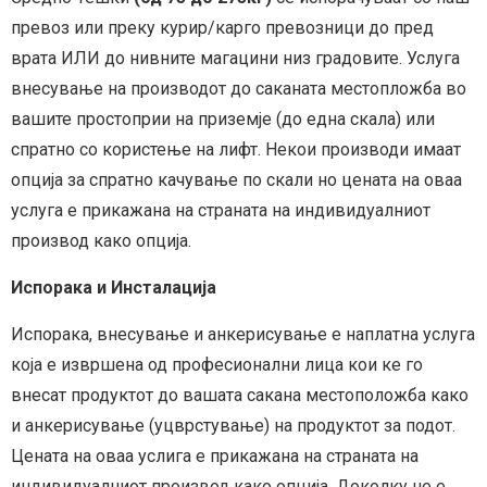
превоз или преку курир/карго превозници до пред
врата ИЛИ до нивните магацини низ градовите. Услуга
внесување на производот до саканата местопложба во
вашите простоприи на приземје (до една скала) или
спратно со користење на лифт. Некои производи имаат
опција за спратно качување по скали но цената на оваа
услуга е прикажана на страната на индивидуалниот
производ како опција.
Испорака и Инсталација
Испорака, внесување и анкерисување е наплатна услуга
која е извршена од професионални лица кои ке го
внесат продуктот до вашата сакана местоположба како
и анкерисување (уцврстување) на продуктот за подот.
Цената на оваа услига е прикажана на страната на
индивидуалниот производ како опција. Доколку не е