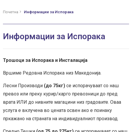
Почетна
Информации за Испорака
Информации за Испорака
Трошоци за Испорака и Инсталација
Вршиме Редовна Испорака низ Македонија.
Лесни Производи
(до 75кг)
се испорачуваат со наш
превоз или преку курир/карго превозници до пред
врата ИЛИ до нивните магацини низ градовите. Оваа
услуга е вклучена во цената освен ако е поинаку
пркажано на страната на индивидуалниот производ.
Средно Тешки
(од 75 до 275кг)
се испорачуваат со наш