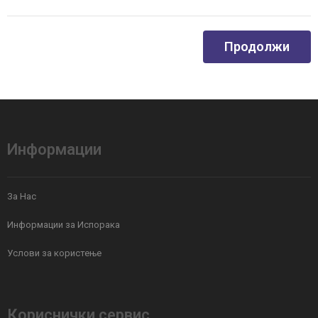
Продолжи
Информации
За Нас
Информации за Испорака
Услови за користење
Кориснички сервис