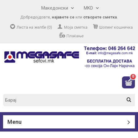
Добредојдовте,
најавете се
или
отворете сметка
.
Листа на желби (0)
Моја сметка
Шопинг кошничка
Плаќање
0
Menu