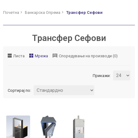
Почетна
Банкарска Опрема
Трансфер Сефови
Трансфер Сефови
Листа
Мрежа
Споредување на производи (0)
Прикажи:
Сортирај по:
ВО
ВО
ВО