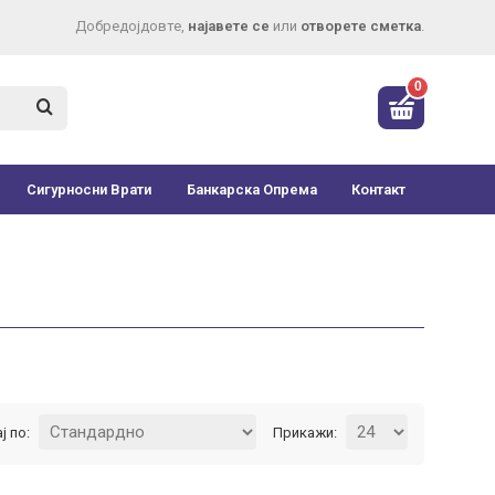
Добредојдовте,
најавете се
или
отворете сметка
.
0
Сигурносни Врати
Банкарска Опрема
Контакт
ј по:
Прикажи: