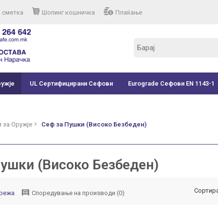
 сметка
Шопинг кошничка
Плаќање
ружје
UL Сертифицирани Сефови
Eurograde Сефови EN 1143-1
 за Оружје
Сеф за Пушки (Високо Безбеден)
Пушки (Високо Безбеден)
Сортира
режа
Споредување на производи (0)