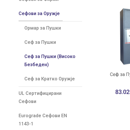
Сефови за Оружје
Ормар за Пушки
Сеф за Пушки
Сеф за Пушки (Високо
Безбеден)
ВО К
Сеф за 
Сеф за Кратко Оружје
Во желби
83.02
UL Сертифицирани
Сефови
Eurograde Сефови EN
1143-1