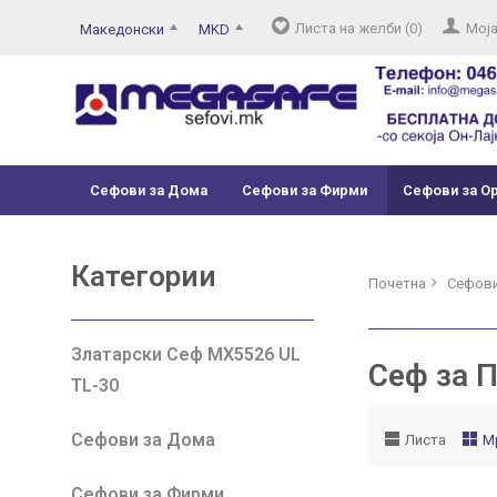
Листа на желби (0)
Моја
Македонски
MKD
Сефови за Дома
Сефови за Фирми
Сефови за О
Категории
Почетна
Сефови
Златарски Сеф MX5526 UL
Сеф за 
TL-30
Сефови за Дома
Листа
М
Сефови за Фирми