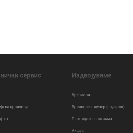
нички сервис
Издвојуваме
Брендови
ја на производ
Вредносен ваучер (подарок)
ајтот
Партнерска програма
Акција