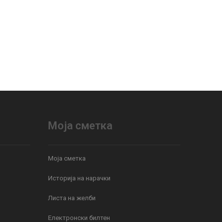
Моја сметка
Моја сметка
Историја на нарачки
Листа на желби
Електронски билтен