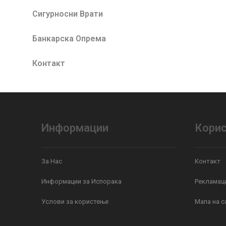
Сигурносни Врати
Банкарска Опрема
Контакт
Информации
Корис
За Нас
Контакт
Информации за Испорака
Рекламаци
Услови за користење
Мапа на с