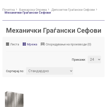
Почетна
Банкарска Опрема
Депозитни Граѓански Сефови
Механички Граѓански Сефови
Механички Граѓански Сефови
Листа
Мрежа
Споредување на производи (0)
Прикажи:
Сортирај по:
ВО