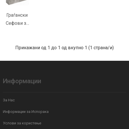
КОШНИЧКА
Во желби
Граѓански
Сефови за
За споредба
Трезор
Прикажани од 1 до 1 од вкупно 1 (1 страна/и)
Информации
За Нас
Информации за Испорака
Услови за користење