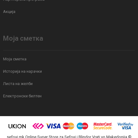
Акција
Моја сметка
Моја сметка
Историја на нарачки
Листа на желби
Електронски билтен
sefovi.mk Online Super Store za Sefovi i Blindor Vrati vo Makedonija ©