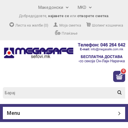
Добредојдовте,
најавете се
или
отворете сметка
.
Листа на желби (0)
Моја сметка
Шопинг кошничка
Плаќање
0
Menu