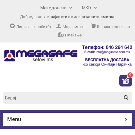
Добредојдовте,
најавете се
или
отворете сметка
.
Листа на желби (0)
Моја сметка
Шопинг кошничка
Плаќање
0
Menu