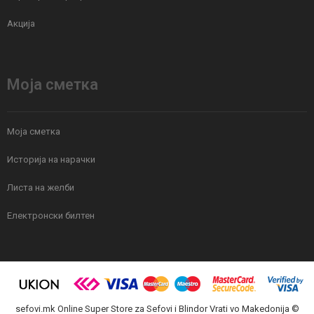
Акција
Моја сметка
Моја сметка
Историја на нарачки
Листа на желби
Електронски билтен
sefovi.mk Online Super Store za Sefovi i Blindor Vrati vo Makedonija ©