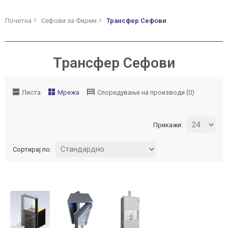
Почетна
Сефови за Фирми
Трансфер Сефови
Трансфер Сефови
Листа
Мрежа
Споредување на производи (0)
Прикажи:
Сортирај по:
ВО
ВО
ВО