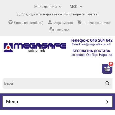
Добредојдовте,
најавете се
или
отворете сметка
.
Листа на желби (0)
Моја сметка
Шопинг кошничка
Плаќање
0
Menu