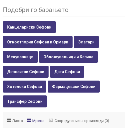
Подобри го барањето
Канцелариски Сефови
Огноотпорни Сефови и Ормари
Златари
Менувачници
Обложувалници и Казина
Депозитни Сефови
Дата Сефови
Хотелски Сефови
Фармацевски Сефови
Трансфер Сефови
Листа
Мрежа
Споредување на производи (0)