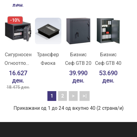
ден.
Стакло
Две
со UL TL-30
Вертикални
Сертификат
-10%
Прегради
-САД
со UL TL-30
ВО
ВО
ВО
ВО
Сертификат
КОШНИЧКА
КОШНИЧКА
КОШНИЧКА
КОШНИЧКА
-САД
Во желби
Во желби
Во желби
Во желби
Сигурносен
Трансфер
Бизнис
Бизнис
Огноотпорен
Фиока
Сеф GTB 20
Сеф GTB 40
За споредба
За споредба
За споредба
За споредба
Сеф SS 32
16.627
39.990
53.690
ден.
ден.
ден.
18.475 ден.
1
2
>
>|
Прикажани од 1 до 24 од вкупно 40 (2 страна/и)