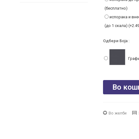
Прегради со
(бесплатно)
UL TL-30
испорака и вне
Сертификат
(до 1 скала) (+2.49
-САД
Одбери Боја :
Графи
Во кош
Во желби