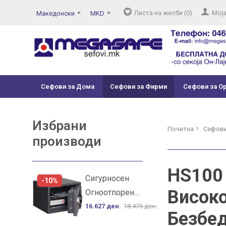
Листа на желби (0)
Моја
Македонски
MKD
Сефови за Дома
Сефови за Фирми
Сефови за О
Избрани
Почетна
Сефови
производи
HS100
Сигурносен
-10%
Висок
Огноотпорен
Сеф SS 32
16.627 ден.
18.475 ден.
Безбед