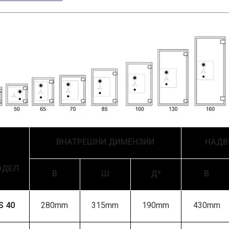
ВНАТРЕШНИ ДИМЕНЗИИ
НАДВ
ОДЕЛ
В
Ш
Д*
В
S 40
280mm
315mm
190mm
430mm