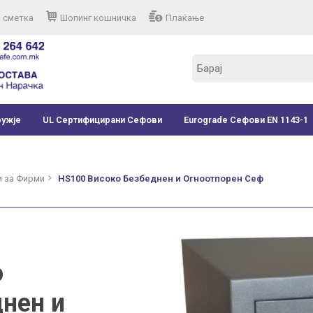
 сметка
Шопинг кошничка
Плаќање
ружје
UL Сертифицирани Сефови
Eurograde Сефови EN 1143-1
 за Фирми
HS100 Високо Безбеднен и Огноотпорен Сеф
о
нен и