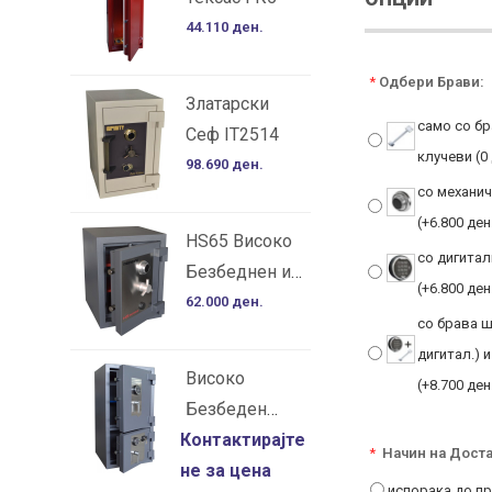
44.110 ден.
*
Одбери Брави:
Златарски
само со бр
Сеф IT2514
клучеви (0
98.690 ден.
со механи
(+6.800 ден
HS65 Високо
со дигита
Безбеднен и
(+6.800 ден
Огноотпорен
62.000 ден.
со брава ш
Сеф
дигитал.) 
Високо
(+8.700 ден
Безбеден
Контактирајте
Сеф со Две
*
Начин на Доста
не за цена
Вертикални
испорака до пр