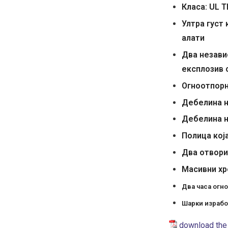
Класа: UL T
Ултра густ
алати
Два независ
експлозив 
Огноотпорн
Дебелина н
Дебелина н
Полица кој
Два отвори
Масивни хр
Два часа огно
Шарки израбо
download the