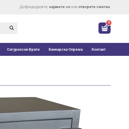
Добредојдовте,
најавете се
или
отворете сметка
.
0
Сигурносни Врати
Банкарска Опрема
Контакт