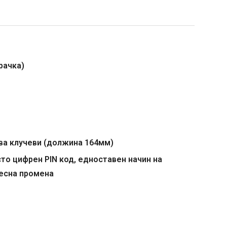
рачка)
два клучеви (должина 164мм)
то цифрен PIN код, едноставен начин на
лесна промена