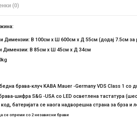
нки (0)
жина:
 Димензии: В 100см x Ш 600см x Д 55см (додај 7.5см за 
 Димензии: В 85см х Ш 45см х Д 34см
0kg
бедна брава-клуч KABA Mauer -Germany VDS Class 1 со 
брава-шифра S&G -USA со LED осветлена тастатура (шес
 код, батеријата се наога надворешна страна за брза и 
а се опреми со 2 независни брави