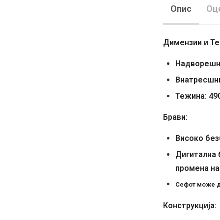
Опис
Оце
Димензии и Те
Надворешни
Внатресшни
Тежина: 49
Брави:
Високо без
Дигитална 
промена на
Сефот може д
Конструкција: