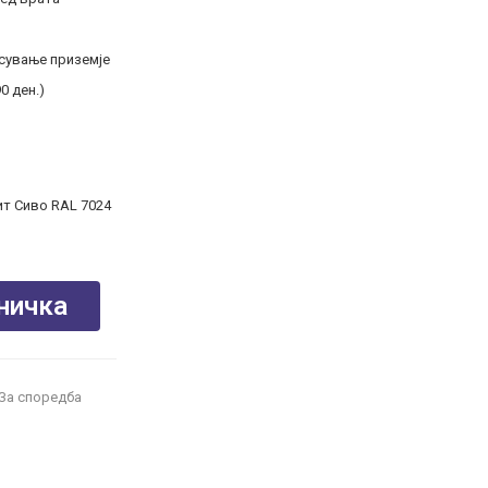
сување приземје
0 ден.)
т Сиво RAL 7024
ничка
За споредба