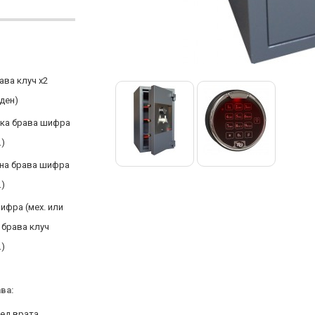
ава клуч x2
 ден)
чка брава шифра
.)
лна брава шифра
.)
ифра (мех. или
и брава клуч
.)
ва:
ед врата