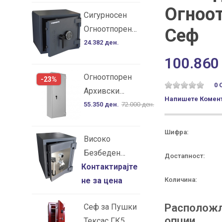
Огноо
Сигурносен
Огноотпорен
Сеф
Сеф SS 45
24.382 ден.
100.860
Огноотпорен
-23%
0 
Архивски
Напишете Комент
Ормар SB Pro
55.350 ден.
72.000 ден.
50 за 35 А4
Регистри
Шифра:
Високо
Безбеден
Достапност:
Контактирајте
Сеф IT3520 со
не за цена
UL TL-30
Количина:
Сертификат
Располож
Сеф за Пушки
-САД
опции
Тексас ГК5