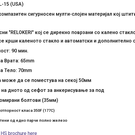
L-15 (USA)
 компазитен сигурносен мулти-слојен материјал кој
штити
ни "RELOKERI" кој се дирекно поврзани со калено стакло
се крши каленото стакло и автоматски и дополнително 
ост: 90 мин.
а Врата: 65mm
а Тело: 70mm
а може да се поместува на секој 50мм
 на дното од сефот за анкерисување за под
омирани болтови (35мм)
отпорност класа 350F (177C)
тени од едно парче полно железо
 HS brochure here