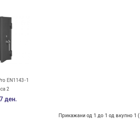
ОШНИЧКА
Pro EN1143-1
са 2
За споредба
7 ден.
Прикажани од 1 до 1 од вкупно 1 (