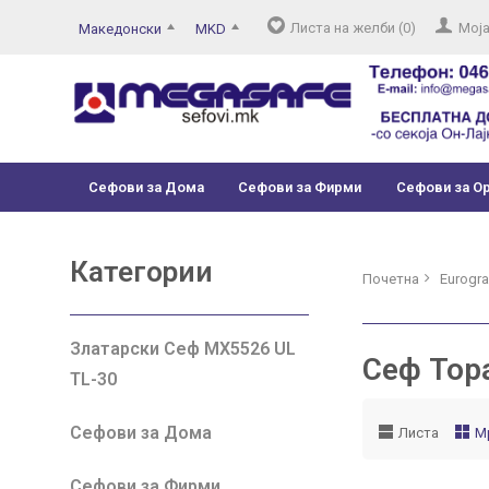
Листа на желби (0)
Моја
Македонски
MKD
Сефови за Дома
Сефови за Фирми
Сефови за О
Категории
Почетна
Eurogr
Златарски Сеф MX5526 UL
Сеф Topa
TL-30
Сефови за Дома
Листа
М
Сефови за Фирми