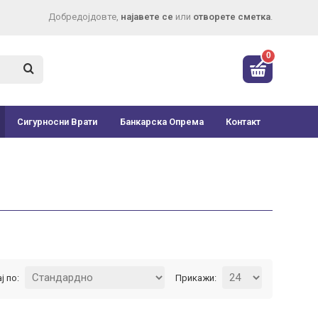
Добредојдовте,
најавете се
или
отворете сметка
.
0
Сигурносни Врати
Банкарска Опрема
Контакт
ј по:
Прикажи: