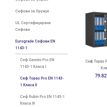
Сефови за Оружје
UL Сертифицирани
Сефови
Eurograde Сефови EN
1143-1
Сеф Gemini Pro EN
ВО К
Сеф Topas 
1143-1 Класа I
Кла
Во желби
79.82
Сеф Topas Pro EN 1143-
1 Класа II
Сеф Rubin Pro EN 1143-1
Класа III