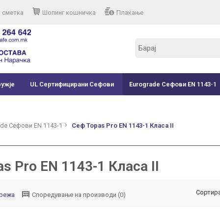
 сметка
Шопинг кошничка
Плаќање
ружје
UL Сертифицирани Сефови
Eurograde Сефови EN 1143-1
ade Сефови EN 1143-1
Сеф Topas Pro EN 1143-1 Класа II
s Pro EN 1143-1 Класа II
Сортира
режа
Споредување на производи (0)