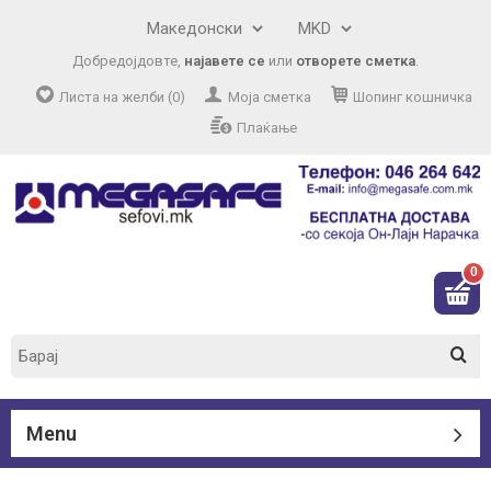
Добредојдовте,
најавете се
или
отворете сметка
.
Листа на желби (0)
Моја сметка
Шопинг кошничка
Плаќање
0
Menu