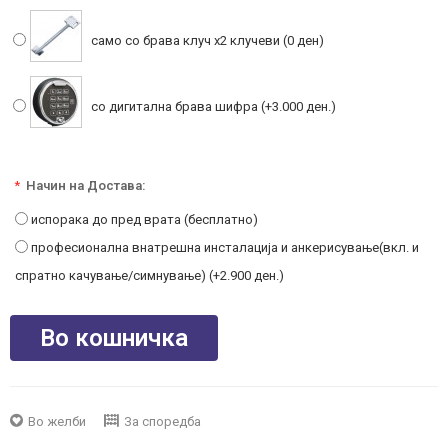
само со брава клуч x2 клучеви (0 ден)
со дигитална брава шифра (+3.000 ден.)
*
Начин на Достава:
испорака до пред врата (бесплатно)
професионална внатрешна инсталација и анкерисување(вкл. и
спратно качување/симнување) (+2.900 ден.)
Во кошничка
Во желби
За споредба