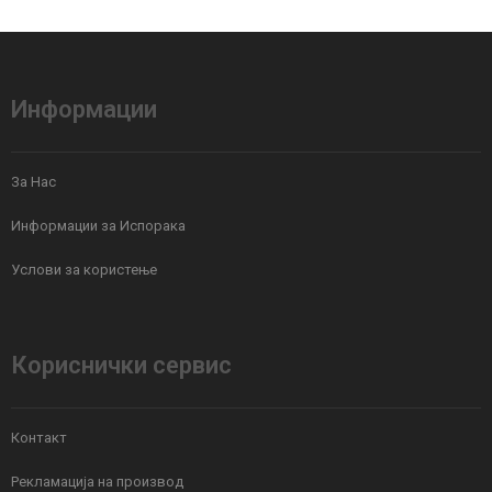
Информации
За Нас
Информации за Испорака
Услови за користење
Кориснички сервис
Контакт
Рекламација на производ