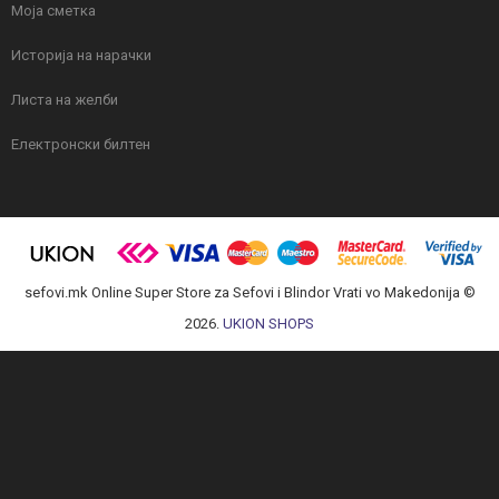
Моја сметка
Историја на нарачки
Листа на желби
Електронски билтен
sefovi.mk Online Super Store za Sefovi i Blindor Vrati vo Makedonija ©
2026.
UKION SHOPS