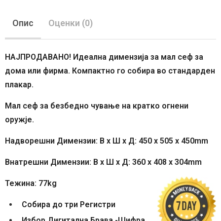
Опис
Оценки (0)
НАЈПРОДАВАНО! Идеална димензија за мал сеф за
дома или фирма. Компактно го собира во стандарден
плакар.
Mал сеф за безбедно чување на кратко огнени
оружје.
Надворешни Димензии: В x Ш x Д: 450 x 505 x 450mm
Внатрешни Димензии: В x Ш x Д: 360 x 408 x 304mm
Тежина: 77kg
Собира до три Регистри
Избор Дигитална Брава -Шифра