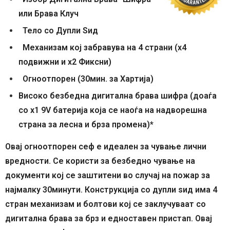
или Брава Клуч
Тело со Дупли Ѕид
Механизам кој забравува на 4 страни (x4
подвижни и x2 Фиксни)
Огноотпорен (30мин. за Хартија)
Високо безбедна дигитална брава шифра (доаѓа
со x1 9V батерија која се наоѓа на надворешна
страна за лесна и брза промена)*
Овај огноотпорен сеф е идеален за чување лични
вредности. Се користи за безбедно чување на
документи кој се заштитени во случај на пожар за
најмалку 30минути. Конструкција со дупли ѕид има 4
стран механизам и болтови кој се заклучуваат со
дигитална брава за брз и едноставен пристап. Овај