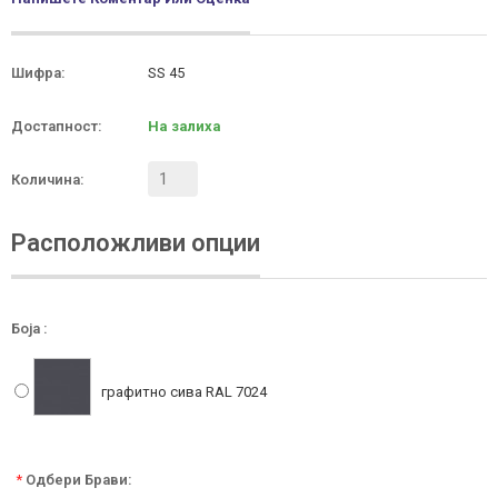
Шифра:
SS 45
Достапност:
На залиха
Количина:
Расположливи опции
Боја :
графитно сивa RAL 7024
*
Одбери Брави: