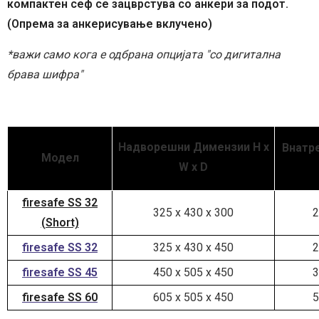
компактен сеф се зацврстува со анкери за подот.
(Опрема за анкерисување вклучено)
*важи само кога е одбрана опцијата "со дигитална
брава шифра"
Надворешни Димензии H x
Внатр
Модел
W x D
firesafe SS 32
325 x 430 x 300
2
(Short)
firesafe SS 32
325 x 430 x 450
2
firesafe SS 45
450 x 505 x 450
3
firesafe SS 60
605 x 505 x 450
5