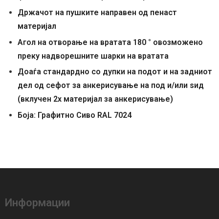
Држачот на пушките направен од пенаст
материјал
Агол на отворање на вратата 180 ° овозможено
преку надворешните шарки на вратата
Доаѓа стандардно со дупки на подот и на задниот
дел од сефот за анкерисување на под и/или ѕид
(вклучен 2x материјал за анкерисување)
Боја: Графитно Сиво RAL 7024
Информации