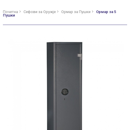
Почетна
Сефови за Оружје
Ормар за Пушки
Ормар за 5
Пушки