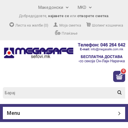
Добредојдовте,
најавете се
или
отворете сметка
.
Листа на желби (0)
Моја сметка
Шопинг кошничка
Плаќање
0
Menu