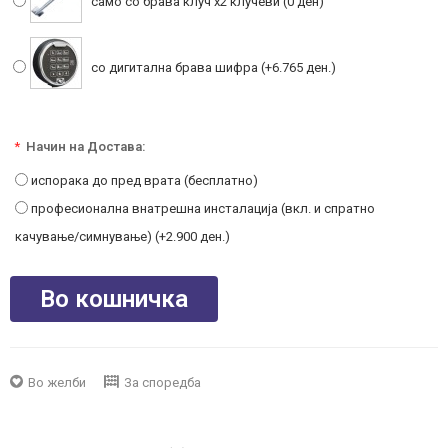
само со брава клуч x2 клучеви (0 ден)
со дигитална брава шифра (+6.765 ден.)
*
Начин на Достава:
испорака до пред врата (бесплатно)
професионална внатрешна инсталација (вкл. и спратно
качување/симнување) (+2.900 ден.)
Во кошничка
Во желби
За споредба