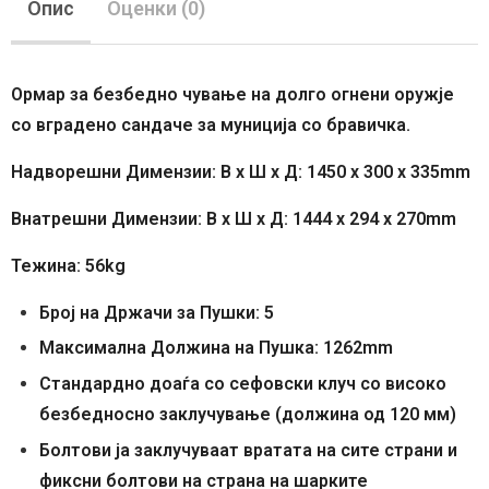
Опис
Оценки (0)
Ормар за безбедно чување на долго огнени оружје
со вградено сандаче за муниција со бравичка.
Надворешни Димензии: В x Ш x Д: 1450 x 300 x 335mm
Внатрешни Димензии: В x Ш x Д: 1444 x 294 x 270mm
Тежина: 56kg
Број на Држачи за Пушки: 5
Максимална Должина на Пушка: 1262mm
Стандардно доаѓа со сефовски клуч со високо
безбедносно заклучување (должина од 120 мм)
Болтови ја заклучуваат вратата на сите страни и
фиксни болтови на страна на шарките